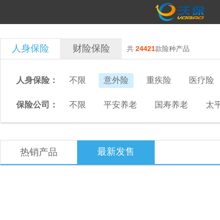
人身保险
财险保险
共
24421
款险种产品
人身保险：
不限
意外险
重疾险
医疗险
保险公司：
不限
平安养老
国寿养老
太
最新发售
热销产品