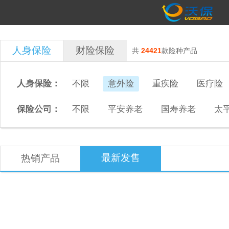
人身保险
财险保险
共
24421
款险种产品
人身保险：
不限
意外险
重疾险
医疗险
保险公司：
不限
平安养老
国寿养老
太
最新发售
热销产品