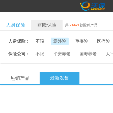
人身保险
财险保险
共
24421
款险种产品
人身保险：
不限
意外险
重疾险
医疗险
保险公司：
不限
平安养老
国寿养老
太
最新发售
热销产品