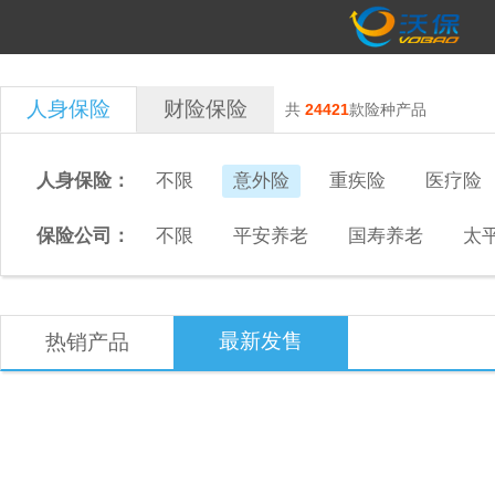
人身保险
财险保险
共
24421
款险种产品
人身保险：
不限
意外险
重疾险
医疗险
保险公司：
不限
平安养老
国寿养老
太
最新发售
热销产品