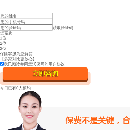
获取验证码
您需要
1位
2位
3位
保险客服为您解答
【多家对比更放心】
我已阅读并同意沃保网的
用户协议
今日已有
0人预约