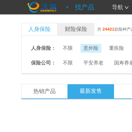
找产品
导航
人身保险
财险保险
共
24421
款险种产
人身保险：
不限
意外险
重疾险
保险公司：
不限
平安养老
国寿养
最新发售
热销产品