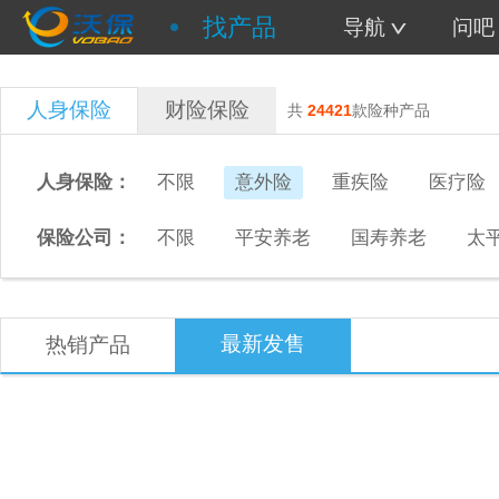
找产品
导航
问吧
人身保险
财险保险
共
24421
款险种产品
人身保险：
不限
意外险
重疾险
医疗险
保险公司：
不限
平安养老
国寿养老
太
最新发售
热销产品