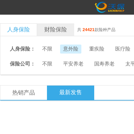
人身保险
财险保险
共
24421
款险种产品
人身保险：
不限
意外险
重疾险
医疗险
保险公司：
不限
平安养老
国寿养老
太
最新发售
热销产品