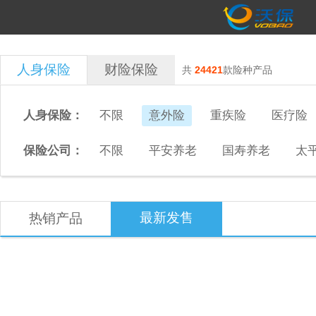
人身保险
财险保险
共
24421
款险种产品
人身保险：
不限
意外险
重疾险
医疗险
保险公司：
不限
平安养老
国寿养老
太
最新发售
热销产品