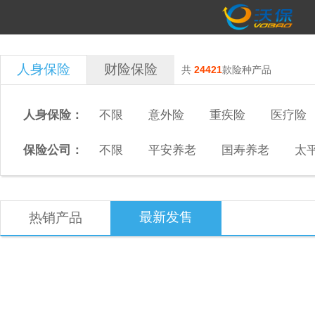
人身保险
财险保险
共
24421
款险种产品
人身保险：
不限
意外险
重疾险
医疗险
保险公司：
不限
平安养老
国寿养老
太
最新发售
热销产品