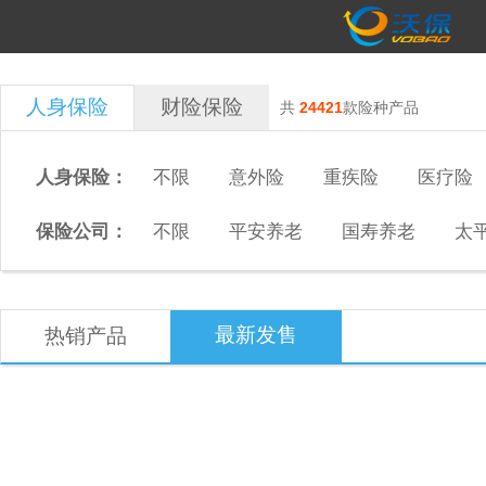
人身保险
财险保险
共
24421
款险种产品
人身保险：
不限
意外险
重疾险
医疗险
保险公司：
不限
平安养老
国寿养老
太
最新发售
热销产品