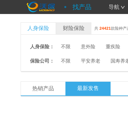
找产品
导航
人身保险
财险保险
共
24421
款险种产
人身保险：
不限
意外险
重疾险
保险公司：
不限
平安养老
国寿养
最新发售
热销产品