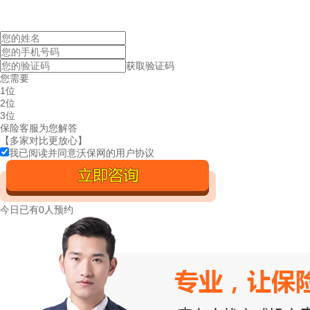
获取验证码
您需要
1位
2位
3位
保险客服为您解答
【多家对比更放心】
我已阅读并同意沃保网的
用户协议
今日已有
0人预约