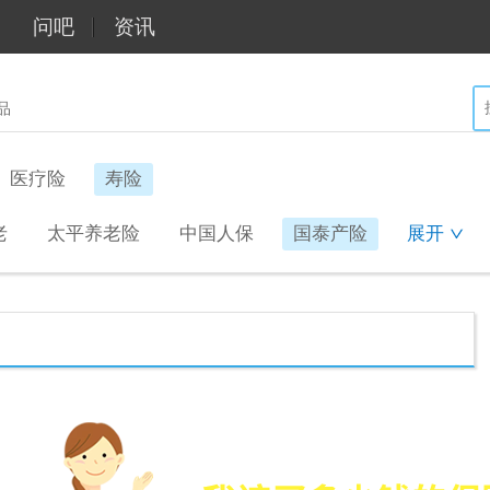
问吧
资讯
品
医疗险
寿险
老
太平养老险
中国人保
国泰产险
展开