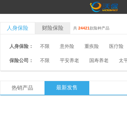
人身保险
财险保险
共
24421
款险种产品
人身保险：
不限
意外险
重疾险
医疗险
保险公司：
不限
平安养老
国寿养老
太
最新发售
热销产品