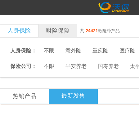
人身保险
财险保险
共
24421
款险种产品
人身保险：
不限
意外险
重疾险
医疗险
保险公司：
不限
平安养老
国寿养老
太
最新发售
热销产品