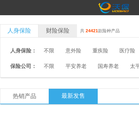
人身保险
财险保险
共
24421
款险种产品
人身保险：
不限
意外险
重疾险
医疗险
保险公司：
不限
平安养老
国寿养老
太
最新发售
热销产品