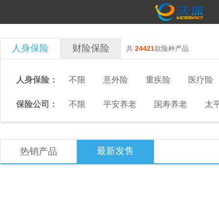
人身保险
财险保险
共
24421
款险种产品
人身保险：
不限
意外险
重疾险
医疗险
保险公司：
不限
平安养老
国寿养老
太
最新发售
热销产品