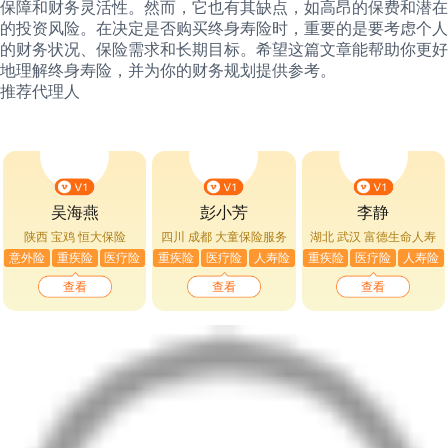
保障和财务灵活性。然而，它也有其缺点，如高昂的保费和潜在
的投资风险。在决定是否购买终身寿险时，重要的是要考虑个人
的财务状况、保险需求和长期目标。希望这篇文章能帮助你更好
地理解终身寿险，并为你的财务规划提供参考。
推荐代理人
吴海燕
彭小芳
李静
陕西 宝鸡
恒大保险
四川 成都
大童保险服务
湖北 武汉
富德生命人寿
意外险
重疾险
医疗险
重疾险
医疗险
人寿险
重疾险
医疗险
人寿险
查看
查看
查看