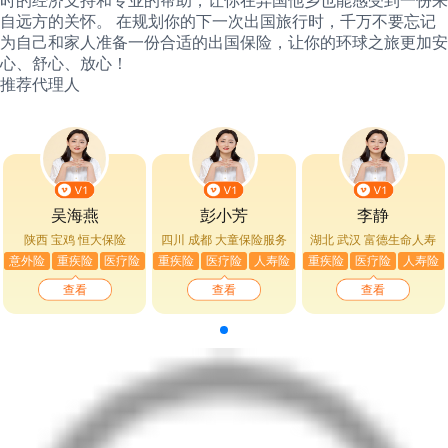
时的经济支持和专业的帮助，让你在异国他乡也能感受到一份来
自远方的关怀。 在规划你的下一次出国旅行时，千万不要忘记
为自己和家人准备一份合适的出国保险，让你的环球之旅更加安
心、舒心、放心！
推荐代理人
吴海燕
彭小芳
李静
陕西 宝鸡
恒大保险
四川 成都
大童保险服务
湖北 武汉
富德生命人寿
意外险
重疾险
医疗险
重疾险
医疗险
人寿险
重疾险
医疗险
人寿险
查看
查看
查看