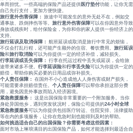
单而担忧。一些高端的保险产品还提供
医疗垫付
功能，让你无需
自己先行支付，更加方便快捷。
旅行意外伤害保障：
旅途中可能发生的意外无处不在，例如交
通事故、跌倒摔伤等等。
旅行意外伤害保障
可以在你因意外导致
身故或残疾时，给付保险金，为你和你的家人提供一份经济上的
支持。
旅行延误及取消保障：
航班延误或取消是旅行中常见的烦恼，
不仅会打乱行程，还可能产生额外的住宿、餐饮费用。
旅行延误
险
和
旅行取消险
可以为你提供一定的经济补偿，减轻损失。
行李延误或丢失保障：
行李在托运过程中丢失或延误，会给旅
途带来诸多不便。
行李延误险
和
行李丢失险
可以为你提供一定的
赔偿，帮助你购买必要的日用品或弥补损失。
个人责任保障：
在国外不小心造成他人人身伤害或财产损失，
可能需要承担赔偿责任。
个人责任保障
可以帮你承担这部分费
用，避免因意外事故而陷入经济困境。
紧急救援服务：
这是出国保险非常重要的一个附加服务。当你
身处异国他乡，遇到突发状况时，保险公司提供的
24小时全球
紧急救援服务
可以为你提供包括医疗转运、住院安排、法律援助
等在内的多项服务，让你在危急时刻也能得到及时的帮助。
如何挑选适合自己的出国保险？你需要考虑这些因素：
面对市场上琳琅满目的出国保险产品，如何才能选择到最适合自