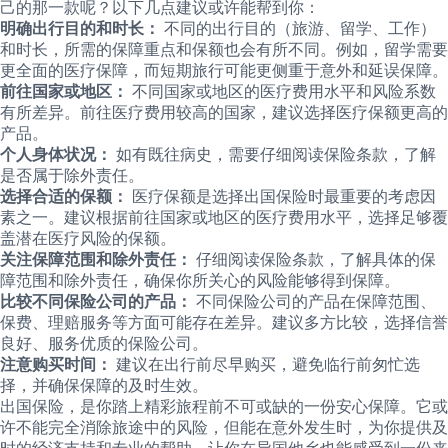
己的那一款呢？以下几点建议或许能帮到你：
明确出行目的和时长：
不同的出行目的（旅游、留学、工作）
和时长，所需的保障重点和保额也会有所不同。例如，留学需要
更全面的医疗保障，而短期旅行可能更侧重于意外和延误保障。
前往国家或地区：
不同国家或地区的医疗费用水平和风险系数
有所差异。前往医疗费用较高的国家，建议选择医疗保额更高的
产品。
个人身体状况：
如有既往病史，需要仔细阅读保险条款，了解
是否属于除外责任。
选择合适的保额：
医疗保额是选择出国保险时最重要的考虑因
素之一。建议根据前往国家或地区的医疗费用水平，选择足够覆
盖潜在医疗风险的保额。
关注保障范围和除外责任：
仔细阅读保险条款，了解具体的保
障范围和除外责任，确保你所关心的风险能够得到保障。
比较不同保险公司的产品：
不同保险公司的产品在保障范围、
保费、理赔服务等方面可能存在差异。建议多方比较，选择信誉
良好、服务优质的保险公司。
注意购买时间：
建议在出行前尽早购买，避免临行前匆忙选
择，并确保保障的及时生效。
出国保险，是你踏上精彩旅程前不可或缺的一份安心保障。它或
许不能完全消除旅途中的风险，但能在意外发生时，为你提供及