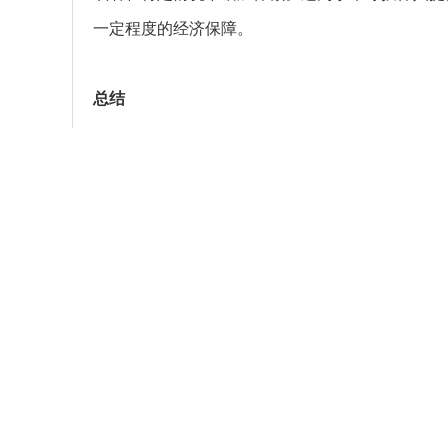
一定程度的经济保障。
总结
返还型重疾险是一种综合性的保险产品，它不仅提
蓄的功能。通过李华的案例，我们可以看到这种保
心。选择这种保险时，重要的是要仔细阅读保险合
符合你的需求和预期。
推荐代理人
吴海燕