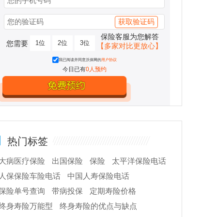
获取验证码
保险客服为您解答
您需要
1位
2位
3位
【多家对比更放心】
我已阅读并同意沃保网的
用户协议
今日已有
0人预约
热门标签
大病医疗保险
出国保险
保险
太平洋保险电话
人保保险车险电话
中国人寿保险电话
保险单号查询
带病投保
定期寿险价格
终身寿险万能型
终身寿险的优点与缺点