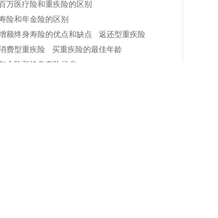
百万医疗险和重疾险的区别
寿险和年金险的区别
增额终身寿险的优点和缺点
返还型重疾险
消费型重疾险
买重疾险的最佳年龄
年金险和终身寿险优劣
雇主责任险与团体意外险区别
理财险收益
推荐标签
央企保险公司排名
韶关买保险
癌症保险
汕尾买保险
少儿两全保险
国任乳惠宝乳腺癌复发保险
常州买保险
中邮人寿终身寿险
遂宁买保险
李静
褚
太平洋乳腺癌复发险
鞍山买保险
潍坊买保险