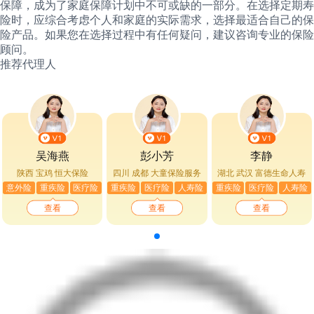
保障，成为了家庭保障计划中不可或缺的一部分。在选择定期寿
险时，应综合考虑个人和家庭的实际需求，选择最适合自己的保
险产品。如果您在选择过程中有任何疑问，建议咨询专业的保险
顾问。
推荐代理人
吴海燕
彭小芳
李静
陕西 宝鸡
恒大保险
四川 成都
大童保险服务
湖北 武汉
富德生命人寿
意外险
重疾险
医疗险
重疾险
医疗险
人寿险
重疾险
医疗险
人寿险
查看
查看
查看