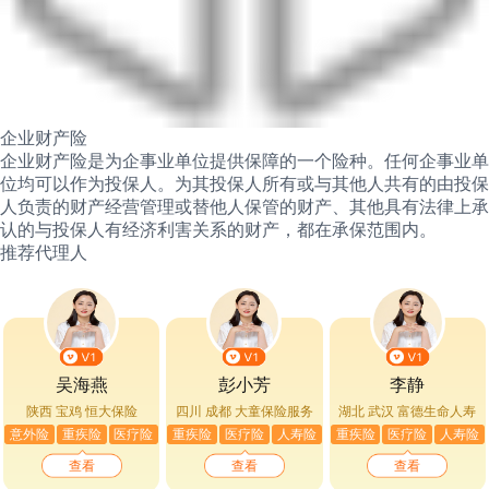
企业财产险
企业财产险是为企事业单位提供保障的一个险种。任何企事业单
位均可以作为投保人。为其投保人所有或与其他人共有的由投保
人负责的财产经营管理或替他人保管的财产、其他具有法律上承
认的与投保人有经济利害关系的财产，都在承保范围内。
推荐代理人
吴海燕
彭小芳
李静
陕西 宝鸡
恒大保险
四川 成都
大童保险服务
湖北 武汉
富德生命人寿
意外险
重疾险
医疗险
重疾险
医疗险
人寿险
重疾险
医疗险
人寿险
查看
查看
查看