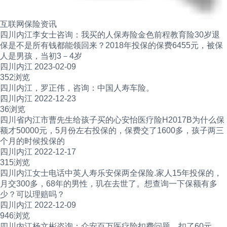
互联网保险资讯
四川内江李女士咨询：我买的人保寿险金色前程教育险30岁退
保是不是所有钱都能领回来？2018年投保的保费6455元，被保
人是男孩，当初3－4岁
四川内江 2023-02-09
352浏览
四川内江，罗正伟，咨询：中国人寿车险。
四川内江 2022-12-23
36浏览
四川省内江市曹先生给孩子买的心安怡医疗险H2017B为什么保
额才50000元，5月份左右投保的，保费交了1600多，孩子两三
个月的时候投保的
四川内江 2022-12-17
315浏览
四川内江女士电话中英人寿乐安保两全保险.家人15年投保的，
月交300多，68年的男性，玑在去世了。想查询一下保额有多
少？可以理赔吗？
四川内江 2022-12-09
946浏览
四川内江杨文彬咨询：众安百万医疗险扣费问题，扣了60元，