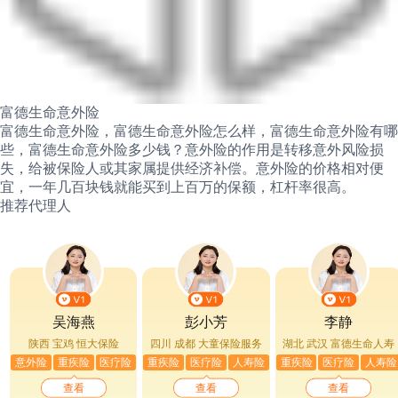
富德生命意外险
富德生命意外险，富德生命意外险怎么样，富德生命意外险有哪
些，富德生命意外险多少钱？意外险的作用是转移意外风险损
失，给被保险人或其家属提供经济补偿。意外险的价格相对便
宜，一年几百块钱就能买到上百万的保额，杠杆率很高。
推荐代理人
吴海燕
彭小芳
李静
陕西 宝鸡
恒大保险
四川 成都
大童保险服务
湖北 武汉
富德生命人寿
意外险
重疾险
医疗险
重疾险
医疗险
人寿险
重疾险
医疗险
人寿险
查看
查看
查看