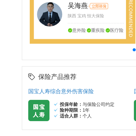
吴海燕
理
陕西 宝鸡 恒大保险
疗险
意外险
重疾险
医疗险
保险产品推荐
国宝人寿综合意外伤害保险
投保年龄：
与保险公司约定
险种期限：
1年
适合人群：
个人