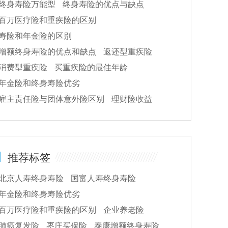
终身寿险万能型
终身寿险的优点与缺点
百万医疗险和重疾险的区别
寿险和年金险的区别
增额终身寿险的优点和缺点
返还型重疾险
消费型重疾险
买重疾险的最佳年龄
年金险和终身寿险优劣
意外险怎么样?多少钱?值得买吗?条款+产品特色
雇主责任险与团体意外险区别
理财险收益
综合意外伤害保险可靠吗?值得买吗?有哪些优点？
推荐标签
北京人寿终身寿险
国富人寿终身寿险
年金险和终身寿险优劣
百万医疗险和重疾险的区别
企业养老险
肺癌复发险
枣庄买保险
泰康增额终身寿险