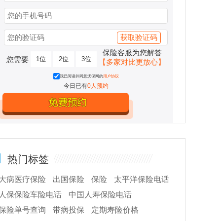
李静
褚
湖北 武汉 富德生命人寿
河北
获取验证码
重疾险
医疗险
人寿险
保险客服为您解答
您需要
1位
2位
3位
【多家对比更放心】
我已阅读并同意沃保网的
用户协议
今日已有
0人预约
热门标签
大病医疗保险
出国保险
保险
太平洋保险电话
人保保险车险电话
中国人寿保险电话
保险单号查询
带病投保
定期寿险价格