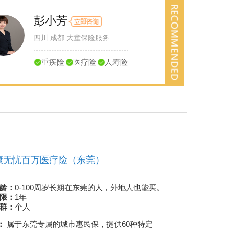
彭小芳
四川 成都 大童保险服务
重疾险
医疗险
人寿险
康无忧百万医疗险（东莞）
厦门鹭惠保20
投保年龄
龄：
0-100周岁长期在东莞的人，外地人也能买。
险种期限
限：
1年
适合人群
群：
个人
产品特色：
属
：
属于东莞专属的城市惠民保，提供60种特定
+特定药品保障