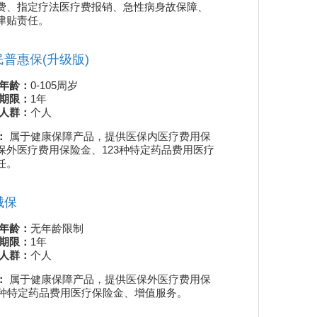
费、指定疗法医疗费报销、急性病身故保障、
津贴责任。
普惠保(升级版)
南京宁惠保20
年龄：
0-105周岁
投保年龄
期限：
1年
险种期限
人群：
个人
适合人群
：
属于健康保障产品，提供医保内医疗费用保
产品特色：
属
保外医疗费用保险金、123种特定药品费用医疗
险金、医保外医
任。
保险金、上海
城保
360北京城
年龄：
无年龄限制
投保年龄
期限：
1年
险种期限
人群：
个人
适合人群
：
属于健康保障产品，提供医保外医疗费用保
产品特色：
属
4种特定药品费用医疗保险金、增值服务。
险金、15种特
”(2026版)在哪里买