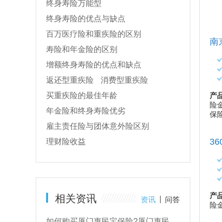
终身寿险万能型
高额药品费、指定疗法医疗费报销、急性病身故保障、
重疾住院津贴责任。
终身寿险的优点与缺点
百万医疗险和重疾险的区别
江苏全民普惠保(升级版)
南
寿险和年金险的区别
投保年龄：
0-105周岁
增额终身寿险的优点和缺点
险种期限：
1年
适合人群：
个人
返还型重疾险
消费型重疾险
产品特色：
属于健康保障产品，提供医保内医疗费用保
产
买重疾险的最佳年龄
险金、医保外医疗费用保险金、123种特定药品费用医疗
险
年金险和终身寿险优劣
保险金责任。
保
雇主责任险与团体意外险区别
深圳鹏城保
3
理财险收益
投保年龄：
无年龄限制
险种期限：
1年
适合人群：
个人
产品特色：
属于健康保障产品，提供医保外医疗费用保
产
相关资讯
资讯
问答
险金、84种特定药品费用医疗保险金、增值服务。
险
2025年成都惠蓉保投保入口，成都惠民保2025详细介绍+参保时间
如何购买厦门惠民宝保险?厦门惠民宝保险怎么报销?