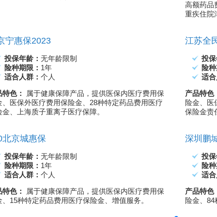
高额药品
重疾住院
京宁惠保2023
江苏全民
投保年龄：
无年龄限制
投保
险种期限：
1年
险种
适合人群：
个人
适合
品特色：
属于健康保障产品，提供医保内医疗费用保
产品特色
金、医保外医疗费用保险金、28种特定药品费用医疗
险金、医
险金、上海质子重离子医疗保障。
保险金责
60北京城惠保
深圳鹏
投保年龄：
无年龄限制
投保
险种期限：
1年
险种
适合人群：
个人
适合
品特色：
属于健康保障产品，提供医保内医疗费用保
产品特色
金、15种特定药品费用医疗保险金、增值服务。
险金、8
2025年潍坊惠民保什么时候购买？2025潍坊惠民保30元起/人/年
2026年“惠厦保”正式上线！“惠厦保