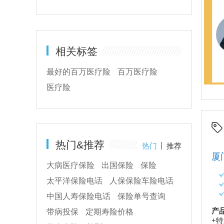
褚泽平
河北 张家口 保通保险代理
相关标签
意外险
重疾险
医疗险
最好的百万医疗险
百万医疗险
医疗险
热门&推荐
热门
推荐
人保莞康无忧百万医疗险（东莞）
厦
大病医疗保险
出国保险
保险
太平洋保险电话
人保保险车险电话
投保年龄：
0-100周岁长期在东莞的人，外地人也能买。
险种期限：
1年
中国人寿保险电话
保险单号查询
适合人群：
个人
产
带病投保
定期寿险价格
产品特色：
属于东莞专属的城市惠民保，提供60种特定
+