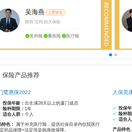
吴海燕
陕西 宝鸡 恒大保险
意外险
重疾险
医疗险
保险产品推荐
门鹭惠保2022
人保莞
投保年龄：
出生满28天以上的厦门成员
投保年
险种期限：
1年
险种期
适合人群：
个人
适合人
品特色：
属于补充医疗险，提供社保目录内住院医疗
产品特色
特定药品保障+法定传染病身故保障。