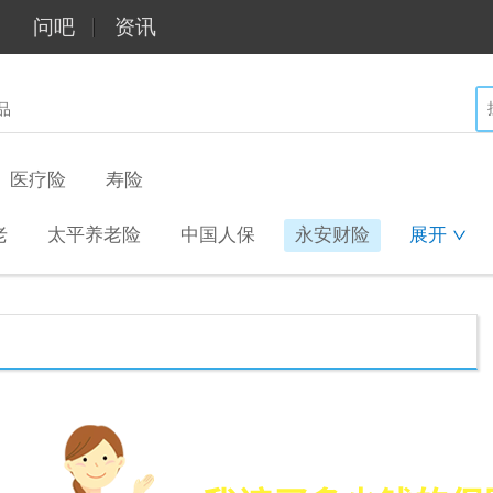
问吧
资讯
品
医疗险
寿险
老
太平养老险
中国人保
永安财险
展开