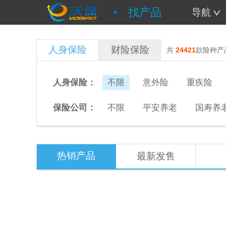
找产品
导航
人身保险
财险保险
共
24421
款险种产
人身保险：
不限
意外险
重疾险
保险公司：
不限
平安养老
国寿养
热销产品
最新发售