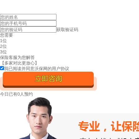
获取验证码
您需要
1位
2位
3位
保险客服为您解答
【多家对比更放心】
我已阅读并同意沃保网的
用户协议
今日已有
0人预约