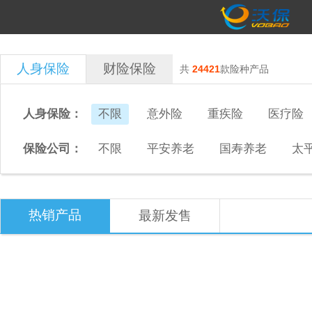
人身保险
财险保险
共
24421
款险种产品
人身保险：
不限
意外险
重疾险
医疗险
保险公司：
不限
平安养老
国寿养老
太
热销产品
最新发售