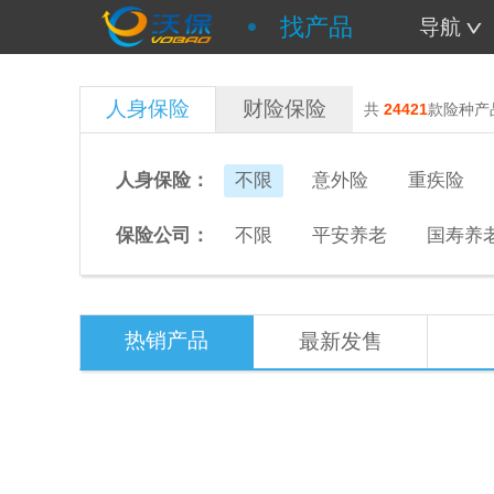
找产品
导航
人身保险
财险保险
共
24421
款险种产
人身保险：
不限
意外险
重疾险
保险公司：
不限
平安养老
国寿养
热销产品
最新发售