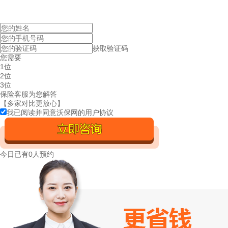
获取验证码
您需要
1位
2位
3位
保险客服为您解答
【多家对比更放心】
我已阅读并同意沃保网的
用户协议
今日已有
0人预约