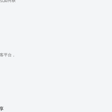
么如何获
客平台，
享