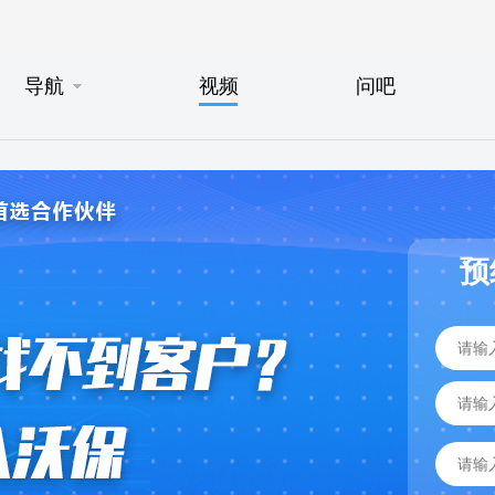
导航
视频
问吧
预