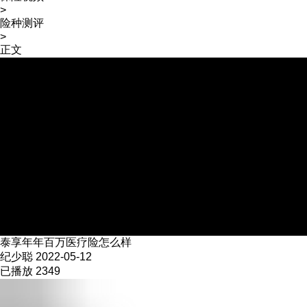
>
险种测评
>
正文
泰享年年百万医疗险怎么样
纪少聪 2022-05-12
已播放
2349