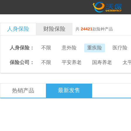
人身保险
财险保险
共
24421
款险种产品
人身保险：
不限
意外险
重疾险
医疗险
保险公司：
不限
平安养老
国寿养老
太
最新发售
热销产品