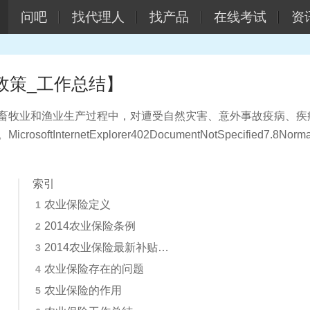
问吧
找代理人
找产品
在线考试
资
政策_工作总结】
畜牧业和渔业生产过程中，对遭受自然灾害、意外事故疫病、疾
ernetExplorer402DocumentNotSpecified7.8Norma
索引
农业保险定义
1
2014农业保险条例
2
2014农业保险最新补贴政策
3
农业保险存在的问题
4
农业保险的作用
5