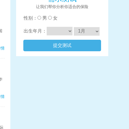
让我们帮你分析你适合的保险
性别：
男
女
国
出生年月：
提交测试
详情
华
详情
际