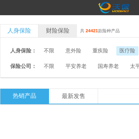
人身保险
财险保险
共
24421
款险种产品
人身保险：
不限
意外险
重疾险
医疗险
保险公司：
不限
平安养老
国寿养老
太
热销产品
最新发售