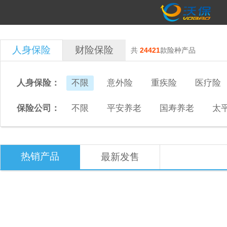
人身保险
财险保险
共
24421
款险种产品
人身保险：
不限
意外险
重疾险
医疗险
保险公司：
不限
平安养老
国寿养老
太
热销产品
最新发售