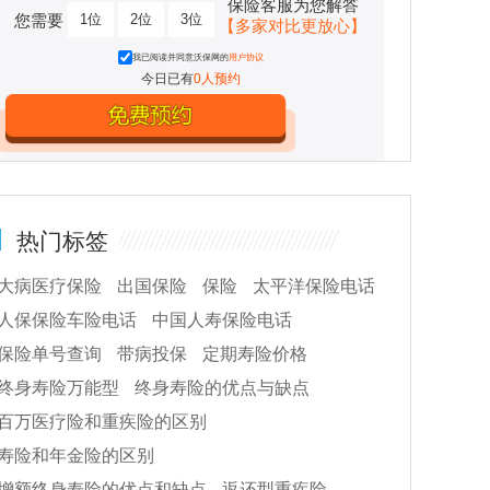
保险客服为您解答
您需要
1位
2位
3位
【多家对比更放心】
我已阅读并同意沃保网的
用户协议
今日已有
0人预约
热门标签
大病医疗保险
出国保险
保险
太平洋保险电话
人保保险车险电话
中国人寿保险电话
保险单号查询
带病投保
定期寿险价格
终身寿险万能型
终身寿险的优点与缺点
百万医疗险和重疾险的区别
寿险和年金险的区别
增额终身寿险的优点和缺点
返还型重疾险