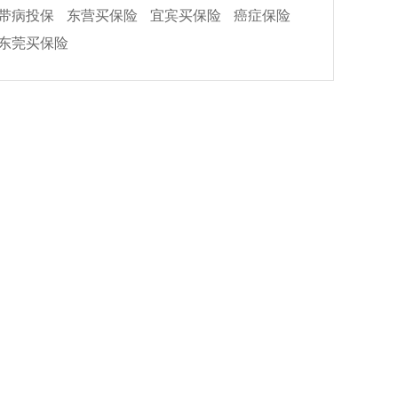
带病投保
东营买保险
宜宾买保险
癌症保险
东莞买保险
吴海燕
彭
陕西 宝鸡 恒大保险
四川
意外险
重疾险
医疗险