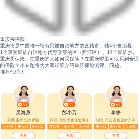
重庆买保险
重庆市是中国唯一辖有民族自治地方的直辖市，辖4个自治县、
1个享受民族自治地方优惠政策的区（黔江区）、14个民族乡。
重庆买保险。在重庆的人如何买保险？在重庆哪里可以买到合适
的保险？本专题将为大家详细介绍重庆保险测评、问题。
推荐代理人
吴海燕
彭小芳
李静
陕西 宝鸡
恒大保险
四川 成都
大童保险服务
湖北 武汉
富德生命人寿
意外险
重疾险
医疗险
重疾险
医疗险
人寿险
重疾险
医疗险
人寿险
查看
查看
查看