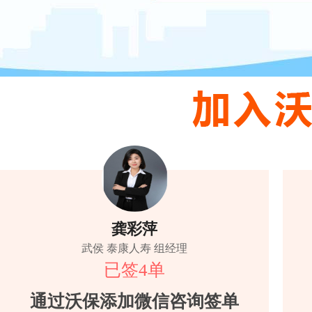
龚彩萍
武侯 泰康人寿 组经理
已签4单
通过沃保添加微信咨询签单